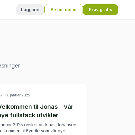
Logg inn
Be om demo
Prøv gratis
øsninger
•
11. januar 2025
Velkommen til Jonas – vår
nye fullstack utvikler
 januar 2025 ønsket vi Jonas Johansen
elkommen til Byndle som vår nye