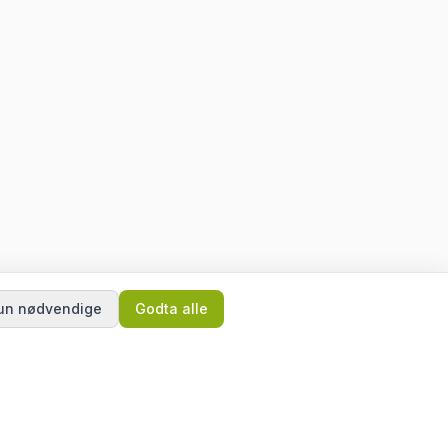
un nødvendige
Godta alle
RESSURSER