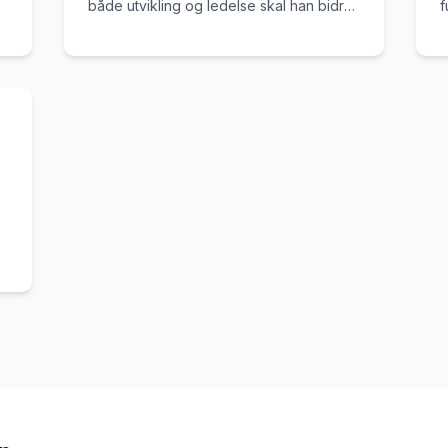
både utvikling og ledelse skal han bidra
f
til å styrke både struktur og innovasjon i
i
teamet vårt.
s
b