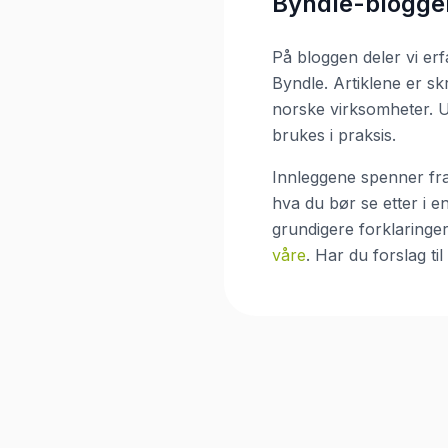
Byndle-blogge
På bloggen deler vi er
Byndle. Artiklene er s
norske virksomheter. 
brukes i praksis.
Innleggene spenner fra
hva du bør se etter i e
grundigere forklaringe
våre
. Har du forslag ti