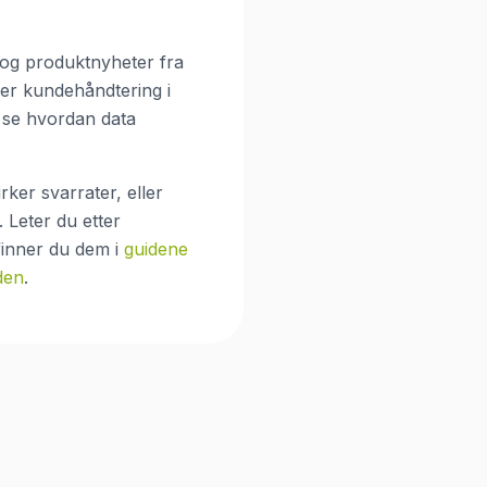
 og produktnyheter fra
ler kundehåndtering i
l se hvordan data
ker svarrater, eller
 Leter du etter
inner du dem i
guidene
den
.