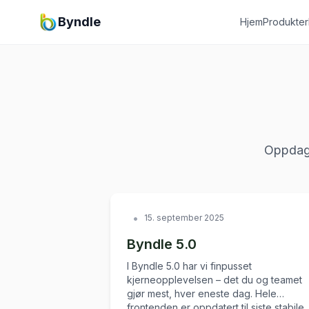
Byndle
Hjem
Produkter
Oppdag 
•
15. september 2025
Byndle 5.0
I Byndle 5.0 har vi finpusset
kjerneopplevelsen – det du og teamet
gjør mest, hver eneste dag. Hele
frontenden er oppdatert til siste stabile