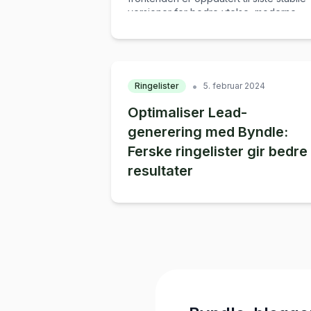
versjoner for bedre ytelse, moderne
uttrykk og høyere robusthet.
•
Ringelister
5. februar 2024
Optimaliser Lead-
generering med Byndle:
Ferske ringelister gir bedre
resultater