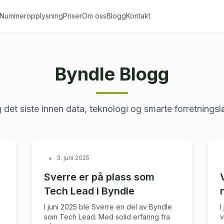
Nummeropplysning
Priser
Om oss
Blogg
Kontakt
Byndle Blogg
det siste innen data, teknologi og smarte forretningsl
•
3. juni 2025
Sverre er på plass som
Tech Lead i Byndle
I juni 2025 ble Sverre en del av Byndle
I
som Tech Lead. Med solid erfaring fra
v