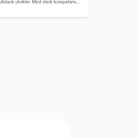
ullstack utvikler. Med sterk kompetanse
nnen frontend, SEO og markedsføring
kal Jonas bidra til å løfte både
rukeropplevelse og synlighet på nett.