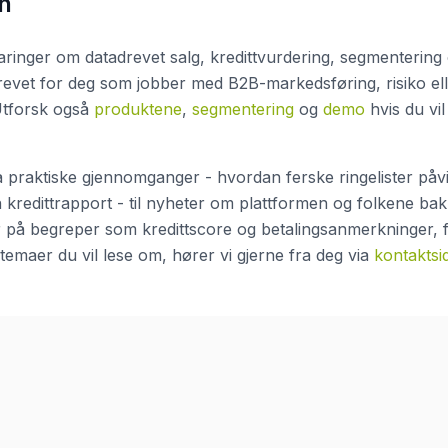
n
faringer om datadrevet salg, kredittvurdering, segmentering
krevet for deg som jobber med B2B-markedsføring, risiko el
Utforsk også
produktene
,
segmentering
og
demo
hvis du vi
 praktiske gjennomganger - hvordan ferske ringelister påvir
n kredittrapport - til nyheter om plattformen og folkene bak.
r på begreper som kredittscore og betalingsanmerkninger, f
l temaer du vil lese om, hører vi gjerne fra deg via
kontaktsi