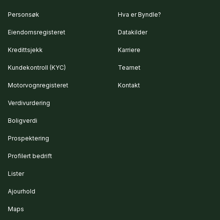
Personsøk
Hva er Byndle?
Eiendomsregisteret
Datakilder
Kredittsjekk
Karriere
Kundekontroll (KYC)
Teamet
Motorvognregisteret
Kontakt
Verdivurdering
Boligverdi
Prospektering
Profilert bedrift
Lister
Ajourhold
Maps