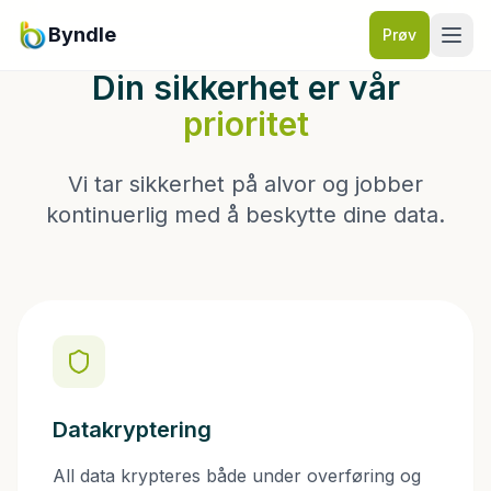
Byndle
Prøv
Din sikkerhet er vår
Hjem
prioritet
Produkter
Vi tar sikkerhet på alvor og jobber
kontinuerlig med å beskytte dine data.
Nummeropplysning
Priser
Om oss
Blogg
Datakryptering
Kontakt
All data krypteres både under overføring og